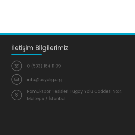
İletişim Bilgilerimiz
0 (533) 164 11 99
info@asyalig.org
Pamukspor Tesisleri Tugay Yolu Caddesi No:4
Maltepe / İstanbul