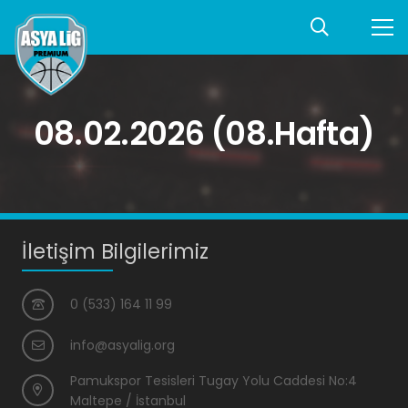
08.02.2026 (08.Hafta)
İletişim Bilgilerimiz
0 (533) 164 11 99
info@asyalig.org
Pamukspor Tesisleri Tugay Yolu Caddesi No:4
Maltepe / İstanbul